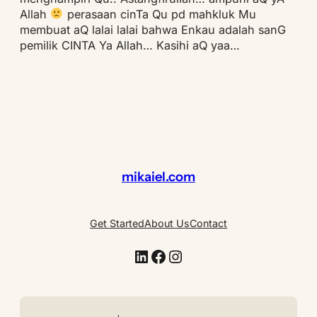
Allah
perasaan cinTa Qu pd mahkluk Mu
membuat aQ lalai lalai bahwa Enkau adalah sanG
pemilik CINTA Ya Allah… Kasihi aQ yaa…
mikaiel.com
Get Started
About Us
Contact
LinkedIn
Facebook
Instagram