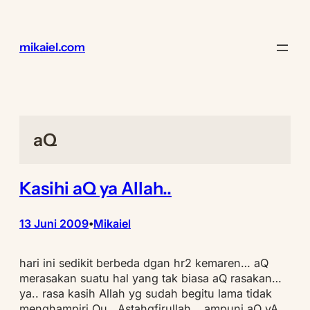
Lewati
ke
konten
mikaiel.com
aQ
Kasihi aQ ya Allah..
13 Juni 2009
Mikaiel
•
hari ini sedikit berbeda dgan hr2 kemaren… aQ
merasakan suatu hal yang tak biasa aQ rasakan…
ya.. rasa kasih Allah yg sudah begitu lama tidak
menghampiri Qu.. Astahgfirullah… ampuni aQ yA