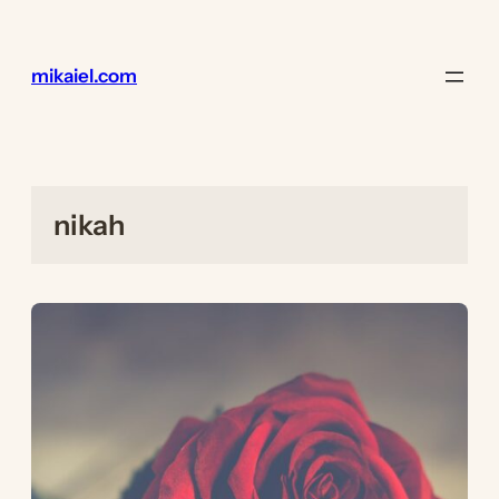
Lewati
ke
konten
mikaiel.com
nikah