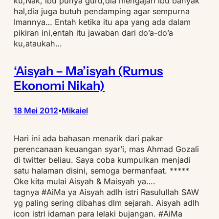
ku,Nak, ibu punya guru,dia mengajari ibu banyak
hal,dia juga butuh pendamping agar sempurna
Imannya… Entah ketika itu apa yang ada dalam
pikiran ini,entah itu jawaban dari do’a-do’a
ku,ataukah…
‘Aisyah – Ma’isyah (Rumus
Ekonomi Nikah)
18 Mei 2012
Mikaiel
•
Hari ini ada bahasan menarik dari pakar
perencanaan keuangan syar’i, mas Ahmad Gozali
di twitter beliau. Saya coba kumpulkan menjadi
satu halaman disini, semoga bermanfaat. *****
Oke kita mulai Aisyah & Maisyah ya….
tagnya #AiMa ya Aisyah adlh istri Rasulullah SAW
yg paling sering dibahas dlm sejarah. Aisyah adlh
icon istri idaman para lelaki bujangan. #AiMa