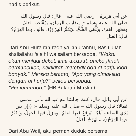
hadis berikut,
عن أبي هريرةَ – رضي الله عنه – قال: قال رسول الله –
صلى الله عليه وسلم -: يتقارب الزمان، ويُقْبَضُ العِلمُ،
وتظهر الفتنُ، ويُلْقَى الشُّحُّ، ويَكثُرُ الهَرْجُ))، قالوا: وما الهَرْجُ؟
قال: القتل
Dari Abu Hurairah radhiyallahu ‘anhu, Rasulullah
shallallahu ‘alaihi wa sallam bersabda,
“Waktu
akan menjadi dekat, ilmu dicabut, aneka fitnah
bermunculan, kekikiran merebak dan al harju kian
banyak.” Mereka berkata, “Apa yang dimaksud
dengan al harju?” beliau bersabda,
“Pembunuhan.”
(HR Bukhari Muslim)
عن أبي وائل، قال: كنتُ جالسًا مع عبدالله وأبي موسى،
فقالا: قال رسول الله – صلى الله عليه وسلم -: ((إن بين
يَدَيِ الساعةِ أيامًا، يُرفَعُ فيها العلمُ، وينزلُ فيها الجهلُ، ويَكثُرُ
فيها الهَرْجُ))، والهَرْجُ القتلُ
Dari Abu Wail, aku pernah duduk bersama