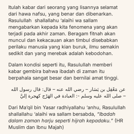
Itulah kabar dari seorang yang lisannya selamat
dari hawa nafsu, yang benar dan dibenarkan.
Rasulullah shallallahu ‘alaihi wa sallam
mengabarkan kepada kita fenomena yang akan
terjadi pada akhir zaman. Beragam fitnah akan
muncul dan kekacauan akan timbul disebabkan
perilaku manusia yang kian buruk, ilmu semakin
sedikit dan yang merebak adalah kebodohan.
Dalam kondisi seperti itu, Rasulullah memberi
kabar gembira bahwa ibadah di zaman itu
berpahala sangat besar dan bernilai amat tinggi.
عن مَعْقِل بن يَسَار – رضي الله عنه – قال: قال رسول الله
– صلى الله عليه وسلم -: العبادة في الهَرْج كهجرة إليَّ
Dari Ma’qil bin Yasar radhiyallahu ‘anhu, Rasulullah
shallallahu ‘alaihi wa sallam bersabda,
“Ibadah
dalam zaman harju seperti hijrah kepadaku.”
(HR
Muslim dan Ibnu Majah)