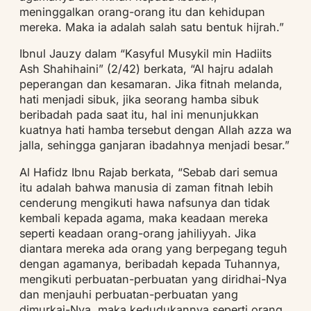
meninggalkan orang-orang itu dan kehidupan
mereka. Maka ia adalah salah satu bentuk hijrah.”
Ibnul Jauzy dalam “Kasyful Musykil min Hadiits
Ash Shahihaini” (2/42) berkata, “Al hajru adalah
peperangan dan kesamaran. Jika fitnah melanda,
hati menjadi sibuk, jika seorang hamba sibuk
beribadah pada saat itu, hal ini menunjukkan
kuatnya hati hamba tersebut dengan Allah azza wa
jalla, sehingga ganjaran ibadahnya menjadi besar.”
Al Hafidz Ibnu Rajab berkata, “Sebab dari semua
itu adalah bahwa manusia di zaman fitnah lebih
cenderung mengikuti hawa nafsunya dan tidak
kembali kepada agama, maka keadaan mereka
seperti keadaan orang-orang jahiliyyah. Jika
diantara mereka ada orang yang berpegang teguh
dengan agamanya, beribadah kepada Tuhannya,
mengikuti perbuatan-perbuatan yang diridhai-Nya
dan menjauhi perbuatan-perbuatan yang
dimurkai-Nya, maka kedudukannya seperti orang