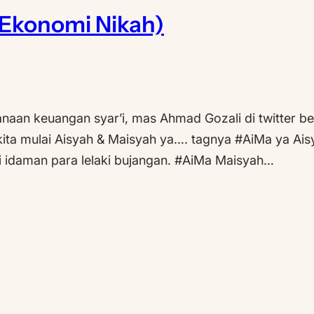
 Ekonomi Nikah)
anaan keuangan syar’i, mas Ahmad Gozali di twitter b
ita mulai Aisyah & Maisyah ya…. tagnya #AiMa ya Aisya
tri idaman para lelaki bujangan. #AiMa Maisyah…