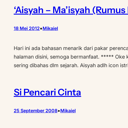
‘Aisyah – Ma’isyah (Rumus
•
18 Mei 2012
Mikaiel
Hari ini ada bahasan menarik dari pakar perenc
halaman disini, semoga bermanfaat. ***** Oke k
sering dibahas dlm sejarah. Aisyah adlh icon is
Si Pencari Cinta
•
25 September 2008
Mikaiel