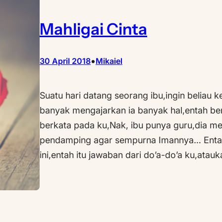
Mahligai Cinta
•
30 April 2018
Mikaiel
Suatu hari datang seorang ibu,ingin beliau
banyak mengajarkan ia banyak hal,entah ber
berkata pada ku,Nak, ibu punya guru,dia men
pendamping agar sempurna Imannya… Entah 
ini,entah itu jawaban dari do’a-do’a ku,atau