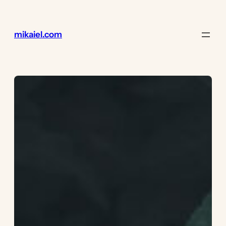
Lewati
ke
konten
mikaiel.com