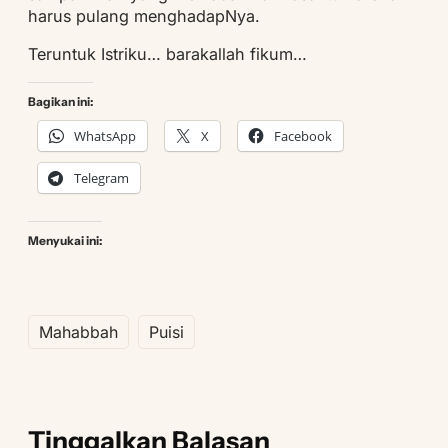
harus pulang menghadapNya.
Teruntuk Istriku… barakallah fikum…
Bagikan ini:
WhatsApp
X
Facebook
Telegram
Menyukai ini:
Mahabbah
Puisi
Tinggalkan Balasan