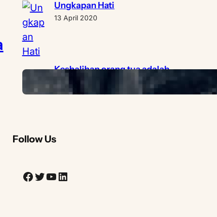
Ungkapan Hati
13 April 2020
a
Keshalihan orang tua adalah
asuransi terbaik untuk anaknya
19 Februari 2019
Follow Us
Facebook
Twitter
YouTube
LinkedIn