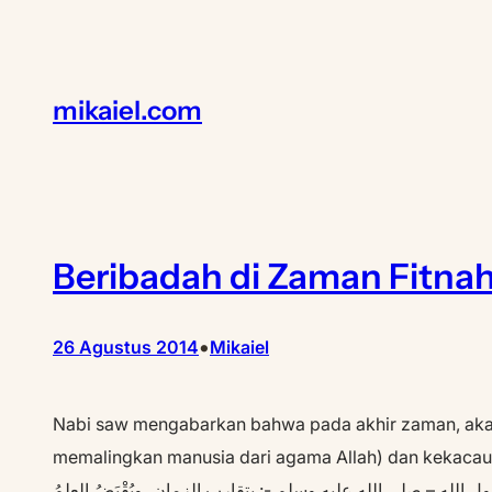
Lewati
ke
konten
mikaiel.com
Beribadah di Zaman Fitna
•
26 Agustus 2014
Mikaiel
Nabi saw mengabarkan bahwa pada akhir zaman, akan
memalingkan manusia dari agama Allah) dan kekacauan. S