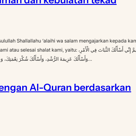
sulullah Shallallahu ‘alaihi wa salam mengajarkan kepada ka
u: اللهُمَّ إِنِّي أَسْأَلُكَ الثَّبَاتَ فِي الْأَمْرِ،
وَأَسْأَلُكَ عَزِيمَةَ الرُّشْدِ، وَأَسْأَلُكَ شُكْرَ نِعْمَتِكَ، وَحُسْنَ عِبَادَتِكَ، وَأَسْأَلُكَ قَلْبًا سَلِيمًا، وَلِسَانًا صَادِقًا، وَأَسْتَغْفِرُكَ لِمَا…
ngan Al-Quran berdasarkan