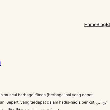
Home
Blog
B
h
 muncul berbagai fitnah (berbagai hal yang dapat
eperti yang terdapat dalam hadis-hadis berikut, عن أبي
هريرةَ – رضي الله عنه – قال: قال رسول الله – صلى الله عليه وسلم -: يتقارب الزمان، ويُقْبَضُ العِلمُ،…