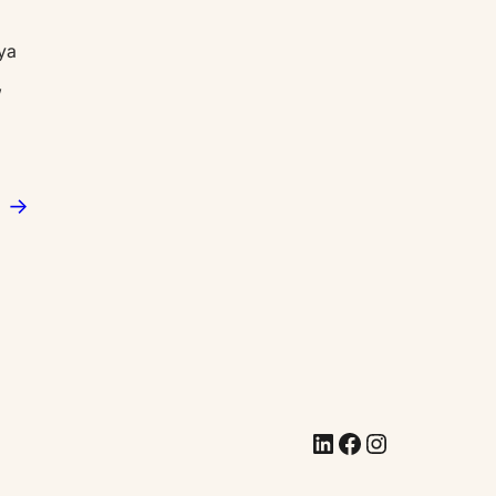
ya
,
→
LinkedIn
Facebook
Instagram