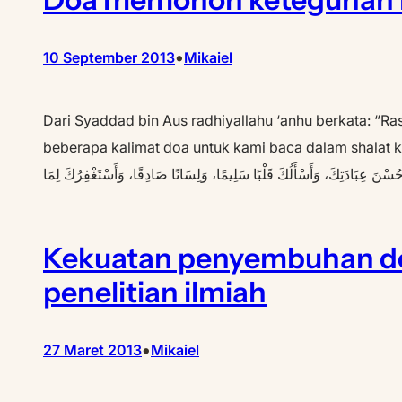
•
10 September 2013
Mikaiel
Dari Syaddad bin Aus radhiyallahu ‘anhu berkata: “Ra
beberapa kalimat doa untuk kami baca dalam shalat kami atau selesai shalat kami, yait
Kekuatan penyembuhan de
penelitian ilmiah
•
27 Maret 2013
Mikaiel