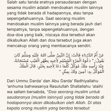
Salah satu tanda eratnya persaudaraan dengan
sesama muslim adalah mendoakan muslim lainnya
yang tidak berada di hadapannya, atau tanpa
sepengetahuannya. Saat seorang muslim
mendoakan muslim lainnya yang berada jauh dari
tempatnya, tanpa sepengetahuannya, dengan
doa-doa yang baik, niscaya doa tersebut akan
dikabulkan Allah dan doa tersebut juga akan
mencakup orang yang membacanya sendiri.
عَنْ أُمِّ الدَّرْدَاءِ قَالَتْ: إِنَّ النَّبِيَّ صَلَّى اللهُ عَلَيْهِ وَسَلَّمَ كَانَ
يَقُولُ: ” دَعْوَةُ الْمَرْءِ الْمُسْلِمِ لِأَخِيهِ بِظَهْرِ الْغَيْبِ مُسْتَجَابَةٌ،
عِنْدَ رَأْسِهِ مَلَكٌ مُوَكَّلٌ كُلَّمَا دَعَا لِأَخِيهِ بِخَيْرٍ، قَالَ الْمَلَكُ
الْمُوَكَّلُ بِهِ: آمِينَ وَلَكَ بِمِثْلٍ “
Dari Ummu Darda’ dan Abu Darda’ Radhiyallahu
‘anhuma bahwasanya Rasulullah Shallallahu ‘alaihi
wa sallam bersabda, “
Doa seorang muslim untuk
saudaranya (muslim lainnya) yang tidak berada di
hadapannya akan dikabulkan oleh Allah. Di atas
kepala orang muslim yang berdoa tersebut