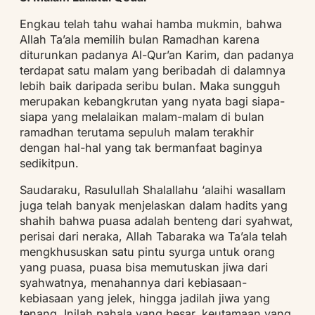
Engkau telah tahu wahai hamba mukmin, bahwa
Allah Ta’ala memilih bulan Ramadhan karena
diturunkan padanya Al-Qur’an Karim, dan padanya
terdapat satu malam yang beribadah di dalamnya
lebih baik daripada seribu bulan. Maka sungguh
merupakan kebangkrutan yang nyata bagi siapa-
siapa yang melalaikan malam-malam di bulan
ramadhan terutama sepuluh malam terakhir
dengan hal-hal yang tak bermanfaat baginya
sedikitpun.
Saudaraku, Rasulullah Shalallahu ‘alaihi wasallam
juga telah banyak menjelaskan dalam hadits yang
shahih bahwa puasa adalah benteng dari syahwat,
perisai dari neraka, Allah Tabaraka wa Ta’ala telah
mengkhususkan satu pintu syurga untuk orang
yang puasa, puasa bisa memutuskan jiwa dari
syahwatnya, menahannya dari kebiasaan-
kebiasaan yang jelek, hingga jadilah jiwa yang
tenang. Inilah pahala yang besar, keutamaan yang