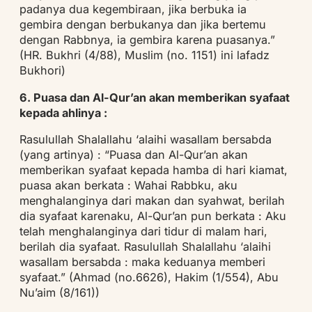
padanya dua kegembiraan, jika berbuka ia
gembira dengan berbukanya dan jika bertemu
dengan Rabbnya, ia gembira karena puasanya.”
(HR. Bukhri (4/88), Muslim (no. 1151) ini lafadz
Bukhori)
6. Puasa dan Al-Qur’an akan memberikan syafaat
kepada ahlinya :
Rasulullah Shalallahu ‘alaihi wasallam bersabda
(yang artinya) : “Puasa dan Al-Qur’an akan
memberikan syafaat kepada hamba di hari kiamat,
puasa akan berkata : Wahai Rabbku, aku
menghalanginya dari makan dan syahwat, berilah
dia syafaat karenaku, Al-Qur’an pun berkata : Aku
telah menghalanginya dari tidur di malam hari,
berilah dia syafaat. Rasulullah Shalallahu ‘alaihi
wasallam bersabda : maka keduanya memberi
syafaat.” (Ahmad (no.6626), Hakim (1/554), Abu
Nu’aim (8/161))