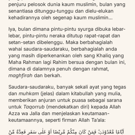
penjuru pelosok dunia kaum muslimin, bulan yang
senantiasa ditunggu-tunggu dan dielu-elukan
kehadirannya oleh segenap kaum muslimin…
Iya, bulan dimana pintu-pintu syurga dibuka lebar-
lebar, pintu-pintu neraka ditutup rapat-rapat dan
setan-setan dibelenggu. Maka berbahagialah
wahai saudara-saudaraku, berbahagialah anda
yang masih diperkenankan oleh sang Khaliq yang
Maha Rahman lagi Rahim bersua dengan bulan ini,
dimana di dalamnya penuh dengan rahmat,
maghfirah
dan berkah.
Saudara-saudaraku, banyak sekali ayat yang tegas
dan
muhkam
(jelas) dalam kitabullah yang mulia,
memberikan anjuran untuk puasa sebagai sarana
untuk
Taqorrub
(mendekatkan diri) kepada Allah
Azza wa Jalla dan menjelaskan keutamaan-
keutamaannya, seperti firman Allah Ta’ala:
اَيَّامًا مَّعْدُوْدٰتٍۗ فَمَنْ كَانَ مِنْكُمْ مَّرِيْضًا اَوْ عَلٰى سَفَرٍ فَعِدَّةٌ مِّنْ