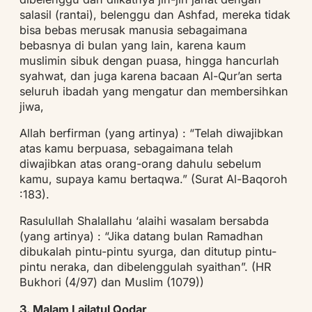
salasil (rantai), belenggu dan Ashfad, mereka tidak
bisa bebas merusak manusia sebagaimana
bebasnya di bulan yang lain, karena kaum
muslimin sibuk dengan puasa, hingga hancurlah
syahwat, dan juga karena bacaan Al-Qur’an serta
seluruh ibadah yang mengatur dan membersihkan
jiwa,
Allah berfirman (yang artinya) : “Telah diwajibkan
atas kamu berpuasa, sebagaimana telah
diwajibkan atas orang-orang dahulu sebelum
kamu, supaya kamu bertaqwa.” (Surat Al-Baqoroh
:183).
Rasulullah Shalallahu ‘alaihi wasalam bersabda
(yang artinya) : “Jika datang bulan Ramadhan
dibukalah pintu-pintu syurga, dan ditutup pintu-
pintu neraka, dan dibelenggulah syaithan”. (HR
Bukhori (4/97) dan Muslim (1079))
3. Malam Lailatul Qodar