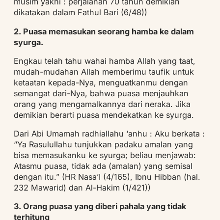
musim yakni : perjalanan 70 tahun demikian
dikatakan dalam Fathul Bari (6/48))
2. Puasa memasukan seorang hamba ke dalam
syurga.
Engkau telah tahu wahai hamba Allah yang taat,
mudah-mudahan Allah memberimu taufik untuk
ketaatan kepada-Nya, menguatkanmu dengan
semangat dari-Nya, bahwa puasa menjauhkan
orang yang mengamalkannya dari neraka. Jika
demikian berarti puasa mendekatkan ke syurga.
Dari Abi Umamah radhiallahu ‘anhu : Aku berkata :
“Ya Rasulullahu tunjukkan padaku amalan yang
bisa memasukanku ke syurga; beliau menjawab:
Atasmu puasa, tidak ada (amalan) yang semisal
dengan itu.” (HR Nasa’I (4/165), Ibnu Hibban (hal.
232 Mawarid) dan Al-Hakim (1/421))
3. Orang puasa yang diberi pahala yang tidak
terhitung