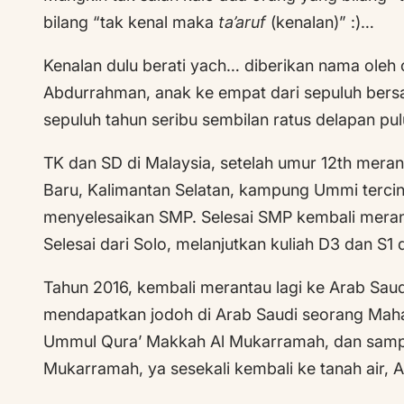
bilang “tak kenal maka
ta’aruf
(kenalan)” :)…
Kenalan dulu berati yach… diberikan nama oleh 
Abdurrahman, anak ke empat dari sepuluh bersa
sepuluh tahun seribu sembilan ratus delapan pul
TK dan SD di Malaysia, setelah umur 12th meran
Baru, Kalimantan Selatan, kampung Ummi tercin
menyelesaikan SMP. Selesai SMP kembali meran
Selesai dari Solo, melanjutkan kuliah D3 dan S1 d
Tahun 2016, kembali merantau lagi ke Arab Saudi
mendapatkan jodoh di Arab Saudi seorang Mah
Ummul Qura’ Makkah Al Mukarramah, dan sampa
Mukarramah, ya sesekali kembali ke tanah air, A