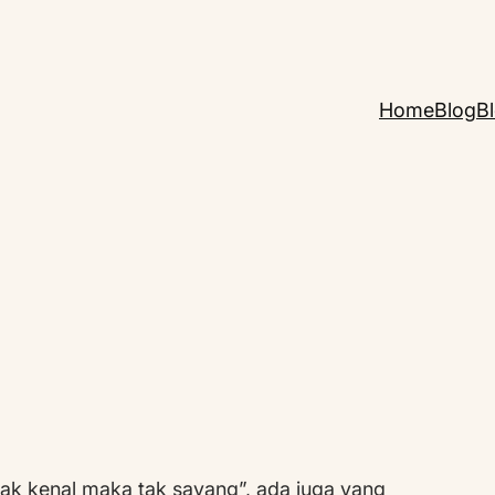
Home
Blog
B
tak kenal maka tak sayang”, ada juga yang