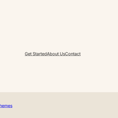
Get Started
About Us
Contact
Themes