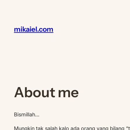
Lewati
ke
konten
mikaiel.com
About me
Bismillah…
Mungkin tak salah kalo ada orang yang bilang “