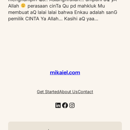
Allah
perasaan cinTa Qu pd mahkluk Mu
membuat aQ lalai lalai bahwa Enkau adalah sanG
pemilik CINTA Ya Allah… Kasihi aQ yaa…
mikaiel.com
Get Started
About Us
Contact
LinkedIn
Facebook
Instagram