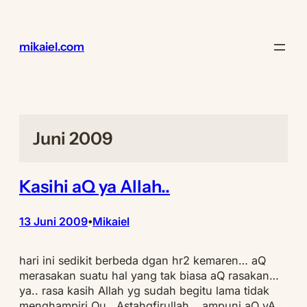
Lewati
ke
konten
mikaiel.com
Juni 2009
Kasihi aQ ya Allah..
13 Juni 2009
Mikaiel
•
hari ini sedikit berbeda dgan hr2 kemaren… aQ
merasakan suatu hal yang tak biasa aQ rasakan…
ya.. rasa kasih Allah yg sudah begitu lama tidak
menghampiri Qu.. Astahgfirullah… ampuni aQ yA