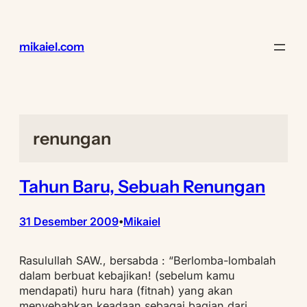
Lewati
ke
konten
mikaiel.com
renungan
Tahun Baru, Sebuah Renungan
31 Desember 2009
Mikaiel
•
Rasulullah SAW., bersabda : “Berlomba-lombalah
dalam berbuat kebajikan! (sebelum kamu
mendapati) huru hara (fitnah) yang akan
menyebabkan keadaan sebagai bagian dari