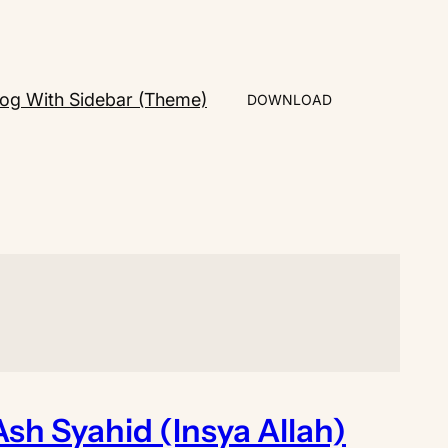
log With Sidebar (Theme)
DOWNLOAD
Ash Syahid (Insya Allah)