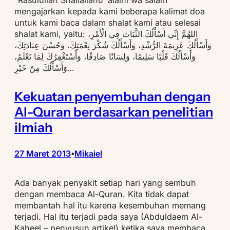
“Rasulullah Shallallahu ‘alaihi wa salam
mengajarkan kepada kami beberapa kalimat doa
untuk kami baca dalam shalat kami atau selesai
shalat kami, yaitu: اللهُمَّ إِنِّي أَسْأَلُكَ الثَّبَاتَ فِي الْأَمْرِ،
وَأَسْأَلُكَ عَزِيمَةَ الرُّشْدِ، وَأَسْأَلُكَ شُكْرَ نِعْمَتِكَ، وَحُسْنَ عِبَادَتِكَ،
وَأَسْأَلُكَ قَلْبًا سَلِيمًا، وَلِسَانًا صَادِقًا، وَأَسْتَغْفِرُكَ لِمَا تَعْلَمُ،
وَأَسْأَلُكَ مِنْ خَيْرِ…
Kekuatan penyembuhan dengan
Al-Quran berdasarkan penelitian
ilmiah
27 Maret 2013
Mikaiel
•
Ada banyak penyakit setiap hari yang sembuh
dengan membaca Al-Quran. Kita tidak dapat
membantah hal itu karena kesembuhan memang
terjadi. Hal itu terjadi pada saya (Abduldaem Al-
Kaheel – penyusun artikel) ketika saya membaca