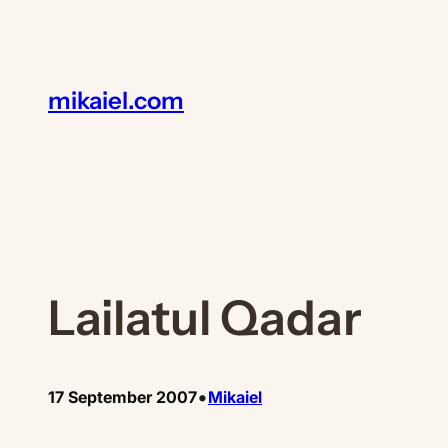
Lewati
ke
konten
mikaiel.com
Lailatul Qadar
•
17 September 2007
Mikaiel