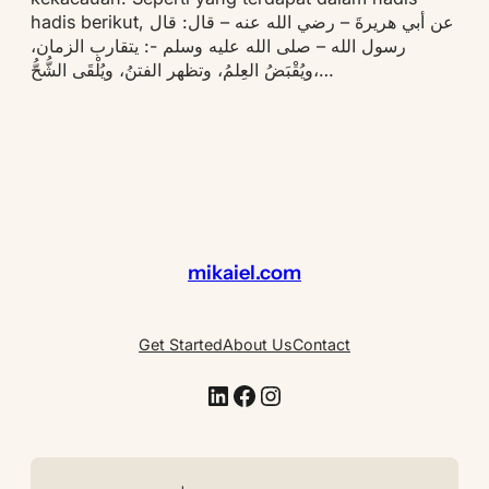
hadis berikut, عن أبي هريرةَ – رضي الله عنه – قال: قال
رسول الله – صلى الله عليه وسلم -: يتقارب الزمان،
ويُقْبَضُ العِلمُ، وتظهر الفتنُ، ويُلْقَى الشُّحُّ،…
mikaiel.com
Get Started
About Us
Contact
LinkedIn
Facebook
Instagram